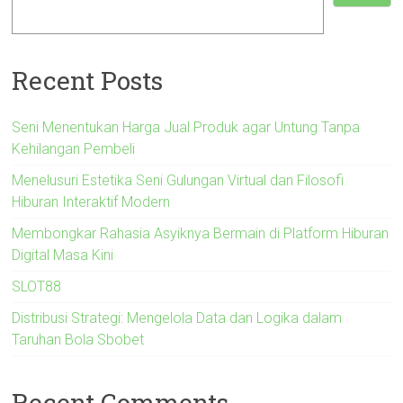
Recent Posts
Seni Menentukan Harga Jual Produk agar Untung Tanpa
Kehilangan Pembeli
Menelusuri Estetika Seni Gulungan Virtual dan Filosofi
Hiburan Interaktif Modern
Membongkar Rahasia Asyiknya Bermain di Platform Hiburan
Digital Masa Kini
SLOT88
Distribusi Strategi: Mengelola Data dan Logika dalam
Taruhan Bola Sbobet
Recent Comments