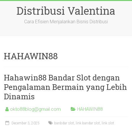
Skip
Distribusi Valentina
to
content
Cara Efisien Menjalankan Bisnis Distribusi
HAHAWIN88
Hahawin88 Bandar Slot dengan
Pengalaman Bermain yang Lebih
Dinamis
okto88blog@gmail.com
HAHAWIN88
December 3, 2025
banbdar slot
,
link bandar slot
,
link slot