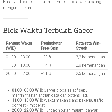
Hasilnya dipadukan untuk menemukan pola waktu paling
menguntungkan.
Blok Waktu Terbukti Gacor
Rentang Waktu
Peningkatan
Rata-rata Win-
(WIB)
Free-Spin
Streak
01.00 – 03.00
+20 %
3,2 kemenangan
11.00 – 13.00
+14 %
2,8 kemenangan
20.00 – 22.00
+11 %
2,5 kemenangan
01.00–03.00 WIB
: Server global relatif sepi,
meminimalkan antrian data dan potensi lag.
11.00–13.00 WIB
: Waktu makan siang pekerja, trafik
domestik moderat.
20.00–22.00 WIB
: Puncak hiburan malam, banyak