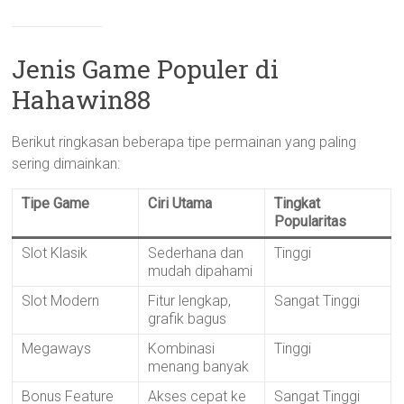
Jenis Game Populer di
Hahawin88
Berikut ringkasan beberapa tipe permainan yang paling
sering dimainkan:
Tipe Game
Ciri Utama
Tingkat
Popularitas
Slot Klasik
Sederhana dan
Tinggi
mudah dipahami
Slot Modern
Fitur lengkap,
Sangat Tinggi
grafik bagus
Megaways
Kombinasi
Tinggi
menang banyak
Bonus Feature
Akses cepat ke
Sangat Tinggi