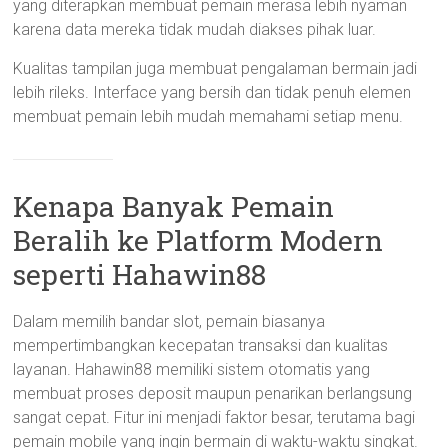
yang diterapkan membuat pemain merasa lebih nyaman
karena data mereka tidak mudah diakses pihak luar.
Kualitas tampilan juga membuat pengalaman bermain jadi
lebih rileks. Interface yang bersih dan tidak penuh elemen
membuat pemain lebih mudah memahami setiap menu.
Kenapa Banyak Pemain
Beralih ke Platform Modern
seperti Hahawin88
Dalam memilih bandar slot, pemain biasanya
mempertimbangkan kecepatan transaksi dan kualitas
layanan. Hahawin88 memiliki sistem otomatis yang
membuat proses deposit maupun penarikan berlangsung
sangat cepat. Fitur ini menjadi faktor besar, terutama bagi
pemain mobile yang ingin bermain di waktu-waktu singkat.