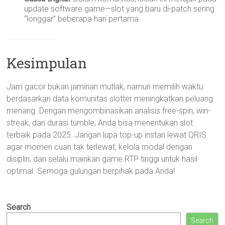
update software game—slot yang baru di-patch sering
“longgar” beberapa hari pertama.
Kesimpulan
Jam gacor bukan jaminan mutlak, namun memilih waktu
berdasarkan data komunitas slotter meningkatkan peluang
menang. Dengan mengombinasikan analisis free-spin, win-
streak, dan durasi tumble, Anda bisa menentukan slot
terbaik pada 2025. Jangan lupa top-up instan lewat QRIS
agar momen cuan tak terlewat, kelola modal dengan
disiplin, dan selalu mainkan game RTP tinggi untuk hasil
optimal. Semoga gulungan berpihak pada Anda!
Search
Search