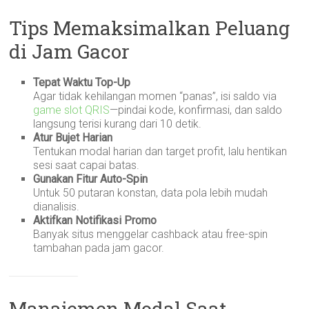
Tips Memaksimalkan Peluang
di Jam Gacor
Tepat Waktu Top-Up
Agar tidak kehilangan momen “panas”, isi saldo via
game slot QRIS
—pindai kode, konfirmasi, dan saldo
langsung terisi kurang dari 10 detik.
Atur Bujet Harian
Tentukan modal harian dan target profit, lalu hentikan
sesi saat capai batas.
Gunakan Fitur Auto-Spin
Untuk 50 putaran konstan, data pola lebih mudah
dianalisis.
Aktifkan Notifikasi Promo
Banyak situs menggelar cashback atau free-spin
tambahan pada jam gacor.
Manajemen Modal Saat