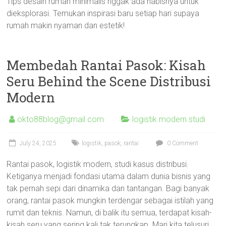
Tips desain rumah minimalis nggak ada habisnya untuk
dieksplorasi. Temukan inspirasi baru setiap hari supaya
rumah makin nyaman dan estetik!
Membedah Rantai Pasok: Kisah
Seru Behind the Scene Distribusi
Modern
okto88blog@gmail.com
logistik modern studi
July 24, 2025
logistik
,
pasok
,
rantai
0 Comment
Rantai pasok, logistik modern, studi kasus distribusi.
Ketiganya menjadi fondasi utama dalam dunia bisnis yang
tak pernah sepi dari dinamika dan tantangan. Bagi banyak
orang, rantai pasok mungkin terdengar sebagai istilah yang
rumit dan teknis. Namun, di balik itu semua, terdapat kisah-
kisah seru yang sering kali tak terungkap. Mari kita telusuri