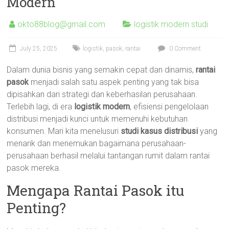
Modern
okto88blog@gmail.com
logistik modern studi
July 25, 2025
logistik
,
pasok
,
rantai
0 Comment
Dalam dunia bisnis yang semakin cepat dan dinamis,
rantai
pasok
menjadi salah satu aspek penting yang tak bisa
dipisahkan dari strategi dan keberhasilan perusahaan.
Terlebih lagi, di era
logistik modern
, efisiensi pengelolaan
distribusi menjadi kunci untuk memenuhi kebutuhan
konsumen. Mari kita menelusuri
studi kasus distribusi
yang
menarik dan menemukan bagaimana perusahaan-
perusahaan berhasil melalui tantangan rumit dalam rantai
pasok mereka.
Mengapa Rantai Pasok itu
Penting?