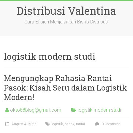
Skip
Distribusi Valentina
to
content
Cara Efisien Menjalankan Bisnis Distribusi
logistik modern studi
Mengungkap Rahasia Rantai
Pasok: Kisah Seru dalam Logistik
Modern!
okto88blog@gmail.com
logistik modern studi
August 4, 2025
logistik
,
pasok
,
rantai
0 Comment