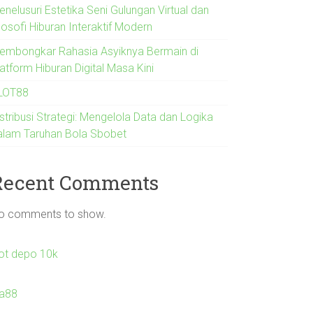
nelusuri Estetika Seni Gulungan Virtual dan
losofi Hiburan Interaktif Modern
embongkar Rahasia Asyiknya Bermain di
atform Hiburan Digital Masa Kini
LOT88
stribusi Strategi: Mengelola Data dan Logika
alam Taruhan Bola Sbobet
Recent Comments
o comments to show.
lot depo 10k
la88