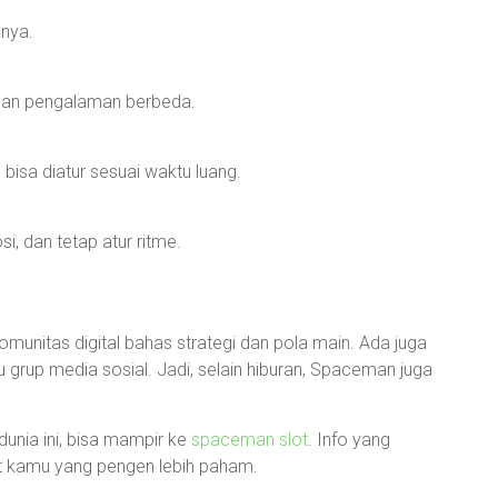
anya.
engan pengalaman berbeda.
bisa diatur sesuai waktu luang.
i, dan tetap atur ritme.
omunitas digital bahas strategi dan pola main. Ada juga
grup media sosial. Jadi, selain hiburan, Spaceman juga
dunia ini, bisa mampir ke
spaceman slot
. Info yang
uat kamu yang pengen lebih paham.