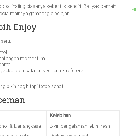
 coba, insting biasanya kebentuk sendiri. Banyak pemain
v
 pola mainnya gampang dipelajari.
bih Enjoy
 seru:
rol.
 kehilangan momentum.
santai.
suka bikin catatan kecil untuk referensi.
g bikin nagih tapi tetap sehat.
aceman
Kelebihan
not & luar angkasa
Bikin pengalaman lebih fresh