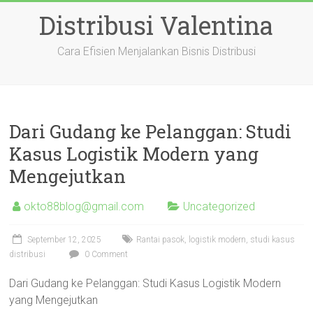
Skip
Distribusi Valentina
to
content
Cara Efisien Menjalankan Bisnis Distribusi
Dari Gudang ke Pelanggan: Studi
Kasus Logistik Modern yang
Mengejutkan
okto88blog@gmail.com
Uncategorized
September 12, 2025
Rantai pasok, logistik modern, studi kasus
distribusi
0 Comment
Dari Gudang ke Pelanggan: Studi Kasus Logistik Modern
yang Mengejutkan