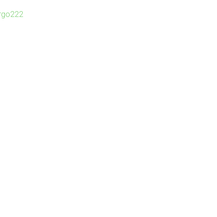
irgo222