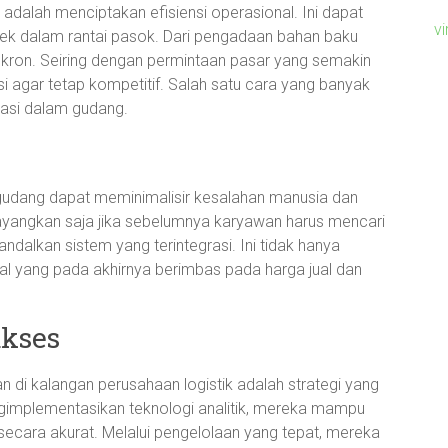
adalah menciptakan efisiensi operasional. Ini dapat
v
ek dalam rantai pasok. Dari pengadaan bahan baku
inkron. Seiring dengan permintaan pasar yang semakin
si agar tetap kompetitif. Salah satu cara yang banyak
asi dalam gudang.
gudang dapat meminimalisir kesalahan manusia dan
angkan saja jika sebelumnya karyawan harus mencari
dalkan sistem yang terintegrasi. Ini tidak hanya
l yang pada akhirnya berimbas pada harga jual dan
ukses
n di kalangan perusahaan logistik adalah strategi yang
gimplementasikan teknologi analitik, mereka mampu
ecara akurat. Melalui pengelolaan yang tepat, mereka