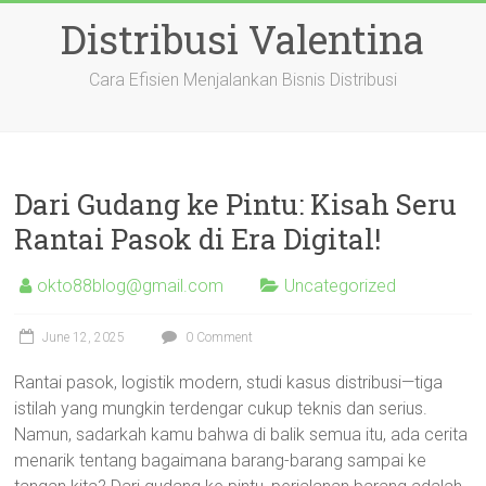
Skip
Distribusi Valentina
to
content
Cara Efisien Menjalankan Bisnis Distribusi
Dari Gudang ke Pintu: Kisah Seru
Rantai Pasok di Era Digital!
okto88blog@gmail.com
Uncategorized
June 12, 2025
0 Comment
Rantai pasok, logistik modern, studi kasus distribusi—tiga
istilah yang mungkin terdengar cukup teknis dan serius.
Namun, sadarkah kamu bahwa di balik semua itu, ada cerita
menarik tentang bagaimana barang-barang sampai ke