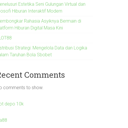
nelusuri Estetika Seni Gulungan Virtual dan
losofi Hiburan Interaktif Modern
embongkar Rahasia Asyiknya Bermain di
atform Hiburan Digital Masa Kini
LOT88
stribusi Strategi: Mengelola Data dan Logika
alam Taruhan Bola Sbobet
Recent Comments
o comments to show.
lot depo 10k
la88