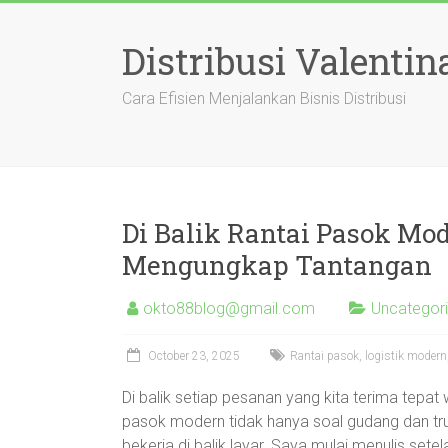
Skip
to
Distribusi Valentin
content
Cara Efisien Menjalankan Bisnis Distribusi
Di Balik Rantai Pasok Mod
Mengungkap Tantangan
okto88blog@gmail.com
Uncategor
October 23, 2025
Rantai pasok, logistik modern
Di balik setiap pesanan yang kita terima tepat 
pasok modern tidak hanya soal gudang dan tru
bekerja di balik layar. Saya mulai menulis s