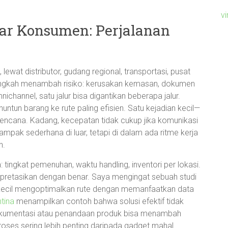
v
ar Konsumen: Perjalanan
ewat distributor, gudang regional, transportasi, pusat
 langkah menambah risiko: kerusakan kemasan, dokumen
channel, satu jalur bisa digantikan beberapa jalur.
un barang ke rute paling efisien. Satu kejadian kecil—
rencana. Kadang, kecepatan tidak cukup jika komunikasi
ampak sederhana di luar, tetapi di dalam ada ritme kerja
n.
: tingkat pemenuhan, waktu handling, inventori per lokasi.
erpretasikan dengan benar. Saya mengingat sebuah studi
 kecil mengoptimalkan rute dengan memanfaatkan data
ntina
menampilkan contoh bahwa solusi efektif tidak
dokumentasi atau penandaan produk bisa menambah
 proses sering lebih penting daripada gadget mahal.