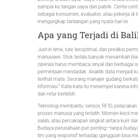
sampai ke tangan saya dari pabrik. Cerita-cerit
sebagai konsumen, evaluator, atau pekerja di lin
mengungkap tantangan yang nyata hari ini.
Apa yang Terjadi di Bali
Just-in-time, rute teroptimal, dan prediksi per
manusiawi. Stok terlalu banyak menambah biay
operasi harus membaca sinyal dari berbagai s
permintaan mendadak. Analitik data menjadi 
terlihat mata. Seorang manajer gudang berkata
informasi.” Kata-kata itu menempel karena inf
dan retur berlebih.
Teknologi membantu: sensor, RFID, pelacakan r
proses manusia yang terlatih. Momen kecil m
salah, atau percakapan singkat antara kurir d
Budaya perusahaan pun penting—tanpa budaya
tim yang responsif terhadap gangguan bisa m