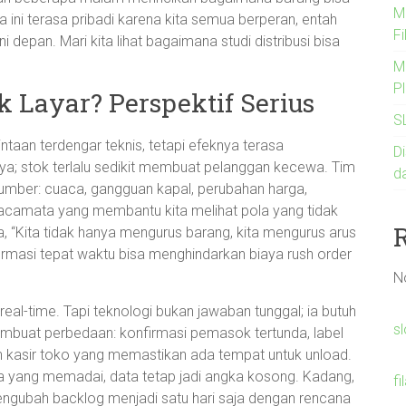
Me
a ini terasa pribadi karena kita semua berperan, entah
Fi
i depan. Mari kita lihat bagaimana studi distribusi bisa
M
Pl
k Layar? Perspektif Serius
S
mintaan terdengar teknis, tetapi efeknya terasa
Di
a; stok terlalu sedikit membuat pelanggan kecewa. Tim
d
umber: cuaca, gangguan kapal, perubahan harga,
kacamata yang membantu kita melihat pola yang tidak
, “Kita tidak hanya mengurus barang, kita mengurus arus
ormasi tepat waktu bisa menghindarkan biaya rush order
N
eal-time. Tapi teknologi bukan jawaban tunggal; ia butuh
s
embuat perbedaan: konfirmasi pemasok tertunda, label
an kasir toko yang memastikan ada tempat untuk unload.
 yang memadai, data tetap jadi angka kosong. Kadang,
fi
engubah backlog menjadi satu hari saja dengan rencana