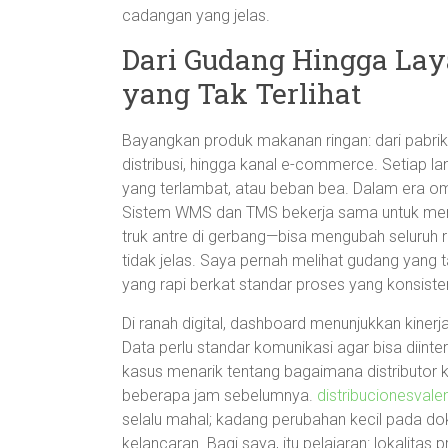
cadangan yang jelas.
Dari Gudang Hingga Lay
yang Tak Terlihat
Bayangkan produk makanan ringan: dari pabrik, l
distribusi, hingga kanal e-commerce. Setiap
yang terlambat, atau beban bea. Dalam era omni
Sistem WMS dan TMS bekerja sama untuk menunt
truk antre di gerbang—bisa mengubah seluruh 
tidak jelas. Saya pernah melihat gudang yang t
yang rapi berkat standar proses yang konsiste
Di ranah digital, dashboard menunjukkan kinerja
Data perlu standar komunikasi agar bisa diint
kasus menarik tentang bagaimana distributor
beberapa jam sebelumnya.
distribucionesvale
selalu mahal; kadang perubahan kecil pada 
kelancaran. Bagi saya, itu pelajaran: lokalitas