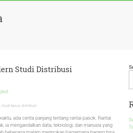
a
ern Studi Distribusi
S
ized
, studi kasus distribusi
waktu, ada cerita panjang tentang rantai pasok. Rantai
S
k; ia mengandalkan data, teknologi, dan manusia yang
T
etelah beberapa malam merincikan bagaimana barang bisa