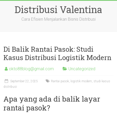
Skip
Distribusi Valentina
to
content
Cara Efisien Menjalankan Bisnis Distribusi
Di Balik Rantai Pasok: Studi
Kasus Distribusi Logistik Modern
okto88blog@gmail.com
Uncategorized
September 22, 2025
Rantai pasok, logistik modern, studi kasus
distribusi
Apa yang ada di balik layar
rantai pasok?