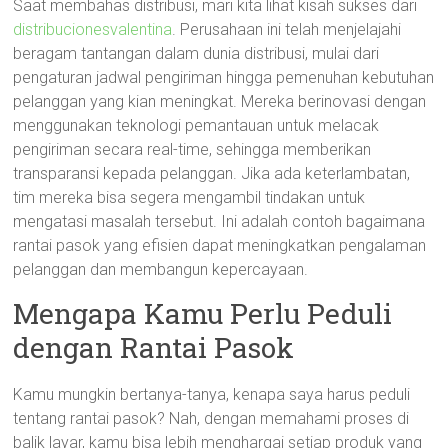
Saat membahas distribusi, mari kita lihat kisah sukses dari
distribucionesvalentina
. Perusahaan ini telah menjelajahi
beragam tantangan dalam dunia distribusi, mulai dari
pengaturan jadwal pengiriman hingga pemenuhan kebutuhan
pelanggan yang kian meningkat. Mereka berinovasi dengan
menggunakan teknologi pemantauan untuk melacak
pengiriman secara real-time, sehingga memberikan
transparansi kepada pelanggan. Jika ada keterlambatan,
tim mereka bisa segera mengambil tindakan untuk
mengatasi masalah tersebut. Ini adalah contoh bagaimana
rantai pasok yang efisien dapat meningkatkan pengalaman
pelanggan dan membangun kepercayaan.
Mengapa Kamu Perlu Peduli
dengan Rantai Pasok
Kamu mungkin bertanya-tanya, kenapa saya harus peduli
tentang rantai pasok? Nah, dengan memahami proses di
balik layar, kamu bisa lebih menghargai setiap produk yang