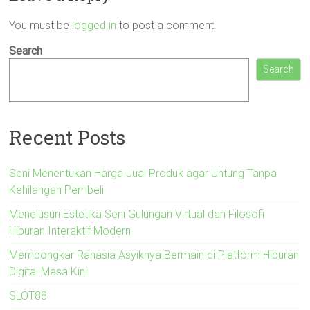
You must be
logged in
to post a comment.
Search
Search
Recent Posts
Seni Menentukan Harga Jual Produk agar Untung Tanpa
Kehilangan Pembeli
Menelusuri Estetika Seni Gulungan Virtual dan Filosofi
Hiburan Interaktif Modern
Membongkar Rahasia Asyiknya Bermain di Platform Hiburan
Digital Masa Kini
SLOT88