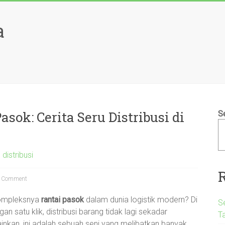
a
sok: Cerita Seru Distribusi di
S
 distribusi
 Comment
ompleksnya
rantai pasok
dalam dunia logistik modern? Di
S
n satu klik, distribusi barang tidak lagi sekadar
T
lainkan, ini adalah sebuah seni yang melibatkan banyak