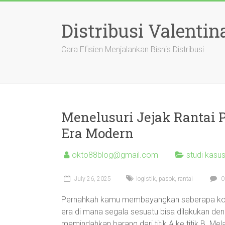
Skip
to
Distribusi Valentin
content
Cara Efisien Menjalankan Bisnis Distribusi
Menelusuri Jejak Rantai Pa
Era Modern
okto88blog@gmail.com
studi kasus
July 26, 2025
logistik
,
pasok
,
rantai
0
Pernahkah kamu membayangkan seberapa k
era di mana segala sesuatu bisa dilakukan denga
memindahkan barang dari titik A ke titik B. Me