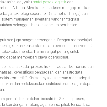
ak asing lagi, yaitu
rantai pasok logistik
dari
rt dan Alibaba. Mereka telah sukses mengoptimalkan
agai teknologi seperti IoT (Internet of Things) dan
n sistem manajemen inventaris yang terintegrasi,
utuhan pelanggan bahkan sebelum pembelian
putusan juga sangat berpengaruh. Dengan mempelajari
meningkatkan keakuratan dalam perencanaan inventaris
e toko-toko mereka. Hal ini sangat penting untuk
yang dapat membebani biaya operasional.
lebih dari sekadar proses fisik. Ini adalah kombinasi dari
tisasi, diversifikasi pengadaan, dan analitik data
emakin kompetitif. Kini saatnya kita semua mengadopsi
canakan dan melaksanakan distribusi produk agar dapat
an.
ara pemain besar dalam industri ini. Seluruh proses,
ipikirkan dengan matang agar semua pihak terlibat bisa