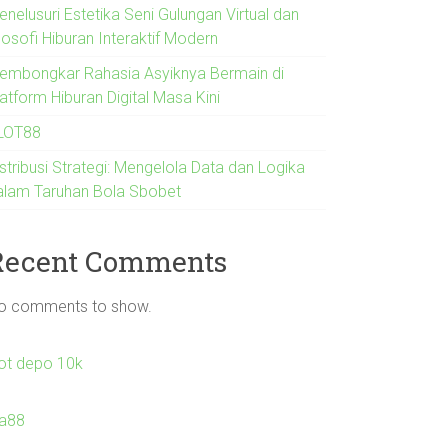
nelusuri Estetika Seni Gulungan Virtual dan
losofi Hiburan Interaktif Modern
embongkar Rahasia Asyiknya Bermain di
atform Hiburan Digital Masa Kini
LOT88
stribusi Strategi: Mengelola Data dan Logika
alam Taruhan Bola Sbobet
Recent Comments
o comments to show.
lot depo 10k
la88