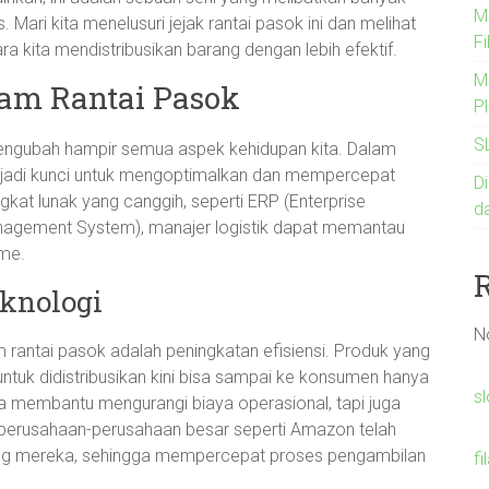
Me
. Mari kita menelusuri jejak rantai pasok ini dan melihat
Fi
a kita mendistribusikan barang dengan lebih efektif.
M
lam Rantai Pasok
Pl
S
mengubah hampir semua aspek kehidupan kita. Dalam
menjadi kunci untuk mengoptimalkan dan mempercepat
Di
gkat lunak yang canggih, seperti ERP (Enterprise
d
agement System), manajer logistik dapat memantau
ime.
knologi
N
 rantai pasok adalah peningkatan efisiensi. Produk yang
tuk didistribusikan kini bisa sampai ke konsumen hanya
s
a membantu mengurangi biaya operasional, tapi juga
perusahaan-perusahaan besar seperti Amazon telah
ang mereka, sehingga mempercepat proses pengambilan
fi