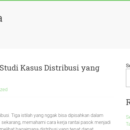
a
Studi Kasus Distribusi yang
S
ized
ribusi. Tiga istilah yang nggak bisa dipisahkan dalam
S
rti sekarang, memahami cara kerja rantai pasok menjadi
T
a melihat bagaimana distribusi yang tepat dapat