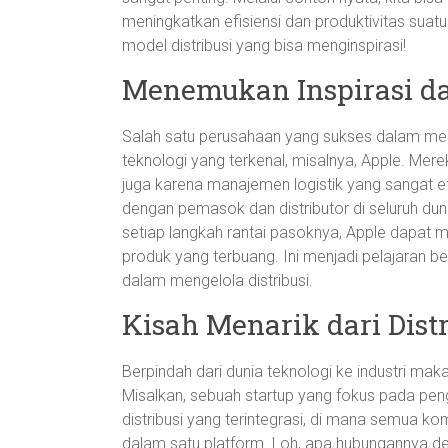
meningkatkan efisiensi dan produktivitas suatu
model distribusi yang bisa menginspirasi!
Menemukan Inspirasi da
Salah satu perusahaan yang sukses dalam me
teknologi yang terkenal, misalnya, Apple. Mere
juga karena manajemen logistik yang sangat e
dengan pemasok dan distributor di seluruh d
setiap langkah rantai pasoknya, Apple dapat
produk yang terbuang. Ini menjadi pelajaran be
dalam mengelola distribusi.
Kisah Menarik dari Dis
Berpindah dari dunia teknologi ke industri mak
Misalkan, sebuah startup yang fokus pada p
distribusi yang terintegrasi, di mana semua ko
dalam satu platform. Loh, apa hubungannya de