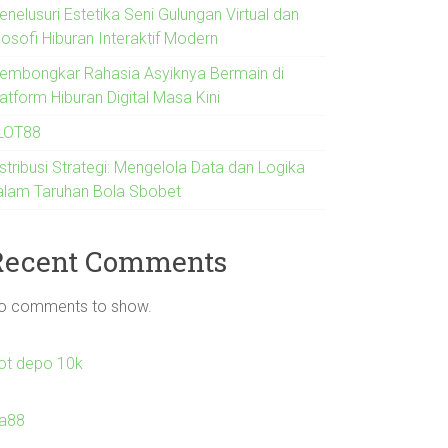
nelusuri Estetika Seni Gulungan Virtual dan
losofi Hiburan Interaktif Modern
embongkar Rahasia Asyiknya Bermain di
atform Hiburan Digital Masa Kini
LOT88
stribusi Strategi: Mengelola Data dan Logika
alam Taruhan Bola Sbobet
Recent Comments
o comments to show.
lot depo 10k
la88