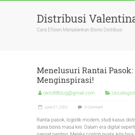
Skip
to
Distribusi Valentin
content
Cara Efisien Menjalankan Bisnis Distribusi
Menelusuri Rantai Pasok: 
Menginspirasi!
okto88blog@gmail.com
Uncategor
June 27, 2025
0 Comment
Rantai pasok, logistik modern, studi kasus dist
dunia bisnis masa kini. Dalam era digital sepe
sangat penting. Melalui contoh nyata, kita bis