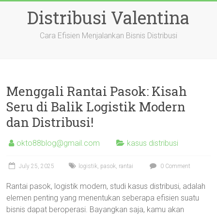
Skip
Distribusi Valentina
to
content
Cara Efisien Menjalankan Bisnis Distribusi
Menggali Rantai Pasok: Kisah
Seru di Balik Logistik Modern
dan Distribusi!
okto88blog@gmail.com
kasus distribusi
July 25, 2025
logistik
,
pasok
,
rantai
0 Comment
Rantai pasok, logistik modern, studi kasus distribusi, adalah
elemen penting yang menentukan seberapa efisien suatu
bisnis dapat beroperasi. Bayangkan saja, kamu akan