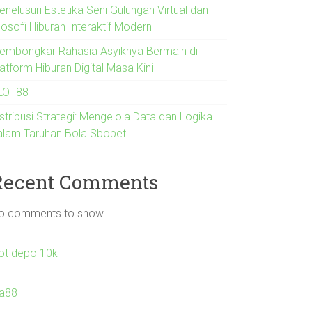
nelusuri Estetika Seni Gulungan Virtual dan
losofi Hiburan Interaktif Modern
embongkar Rahasia Asyiknya Bermain di
atform Hiburan Digital Masa Kini
LOT88
stribusi Strategi: Mengelola Data dan Logika
alam Taruhan Bola Sbobet
Recent Comments
o comments to show.
lot depo 10k
la88