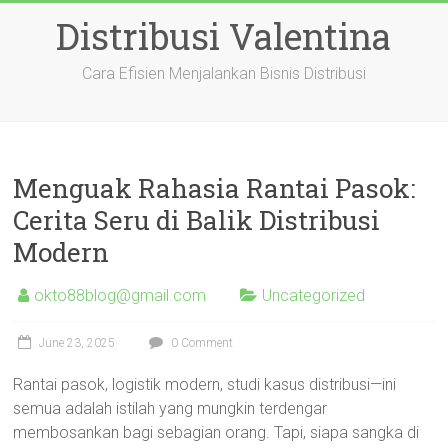
Skip
Distribusi Valentina
to
content
Cara Efisien Menjalankan Bisnis Distribusi
Menguak Rahasia Rantai Pasok:
Cerita Seru di Balik Distribusi
Modern
okto88blog@gmail.com
Uncategorized
June 23, 2025
0 Comment
Rantai pasok, logistik modern, studi kasus distribusi—ini
semua adalah istilah yang mungkin terdengar
membosankan bagi sebagian orang. Tapi, siapa sangka di