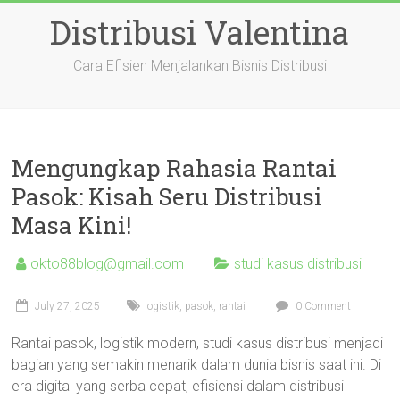
Skip
Distribusi Valentina
to
content
Cara Efisien Menjalankan Bisnis Distribusi
Mengungkap Rahasia Rantai
Pasok: Kisah Seru Distribusi
Masa Kini!
okto88blog@gmail.com
studi kasus distribusi
July 27, 2025
logistik
,
pasok
,
rantai
0 Comment
Rantai pasok, logistik modern, studi kasus distribusi menjadi
bagian yang semakin menarik dalam dunia bisnis saat ini. Di
era digital yang serba cepat, efisiensi dalam distribusi