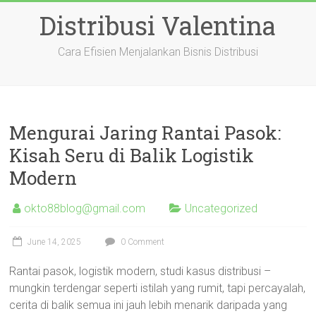
Skip
Distribusi Valentina
to
content
Cara Efisien Menjalankan Bisnis Distribusi
Mengurai Jaring Rantai Pasok:
Kisah Seru di Balik Logistik
Modern
okto88blog@gmail.com
Uncategorized
June 14, 2025
0 Comment
Rantai pasok, logistik modern, studi kasus distribusi –
mungkin terdengar seperti istilah yang rumit, tapi percayalah,
cerita di balik semua ini jauh lebih menarik daripada yang