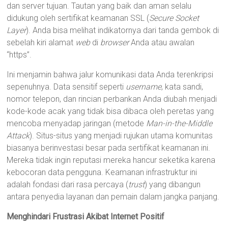
dan server tujuan. Tautan yang baik dan aman selalu
didukung oleh sertifikat keamanan SSL (
Secure Socket
Layer
). Anda bisa melihat indikatornya dari tanda gembok di
sebelah kiri alamat
web
di
browser
Anda atau awalan
“https”.
Ini menjamin bahwa jalur komunikasi data Anda terenkripsi
sepenuhnya. Data sensitif seperti
username
, kata sandi,
nomor telepon, dan rincian perbankan Anda diubah menjadi
kode-kode acak yang tidak bisa dibaca oleh peretas yang
mencoba menyadap jaringan (metode
Man-in-the-Middle
Attack
). Situs-situs yang menjadi rujukan utama komunitas
biasanya berinvestasi besar pada sertifikat keamanan ini.
Mereka tidak ingin reputasi mereka hancur seketika karena
kebocoran data pengguna. Keamanan infrastruktur ini
adalah fondasi dari rasa percaya (
trust
) yang dibangun
antara penyedia layanan dan pemain dalam jangka panjang.
Menghindari Frustrasi Akibat Internet Positif