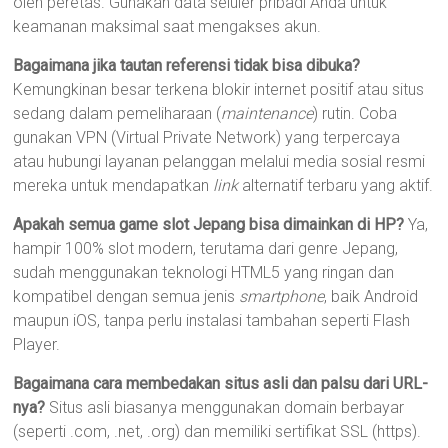
oleh peretas. Gunakan data seluler pribadi Anda untuk
keamanan maksimal saat mengakses akun.
Bagaimana jika tautan referensi tidak bisa dibuka?
Kemungkinan besar terkena blokir internet positif atau situs
sedang dalam pemeliharaan (
maintenance
) rutin. Coba
gunakan VPN (Virtual Private Network) yang terpercaya
atau hubungi layanan pelanggan melalui media sosial resmi
mereka untuk mendapatkan
link
alternatif terbaru yang aktif.
Apakah semua game slot Jepang bisa dimainkan di HP?
Ya,
hampir 100% slot modern, terutama dari genre Jepang,
sudah menggunakan teknologi HTML5 yang ringan dan
kompatibel dengan semua jenis
smartphone
, baik Android
maupun iOS, tanpa perlu instalasi tambahan seperti Flash
Player.
Bagaimana cara membedakan situs asli dan palsu dari URL-
nya?
Situs asli biasanya menggunakan domain berbayar
(seperti .com, .net, .org) dan memiliki sertifikat SSL (https).