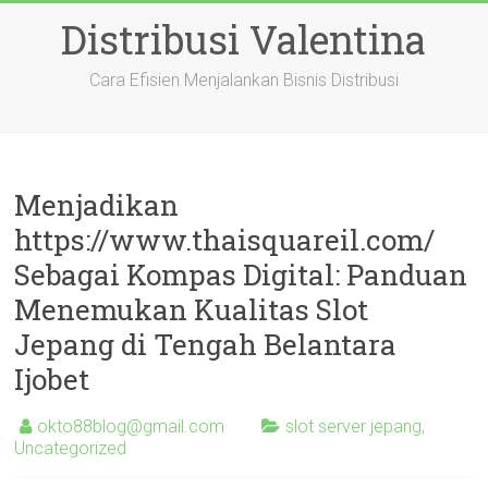
Skip
Distribusi Valentina
to
content
Cara Efisien Menjalankan Bisnis Distribusi
Menjadikan
https://www.thaisquareil.com/
Sebagai Kompas Digital: Panduan
Menemukan Kualitas Slot
Jepang di Tengah Belantara
Ijobet
okto88blog@gmail.com
slot server jepang
,
Uncategorized