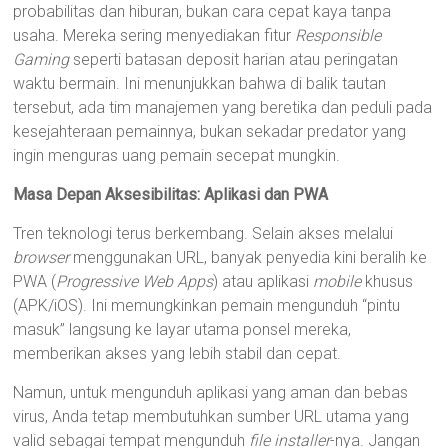
probabilitas dan hiburan, bukan cara cepat kaya tanpa
usaha. Mereka sering menyediakan fitur
Responsible
Gaming
seperti batasan deposit harian atau peringatan
waktu bermain. Ini menunjukkan bahwa di balik tautan
tersebut, ada tim manajemen yang beretika dan peduli pada
kesejahteraan pemainnya, bukan sekadar predator yang
ingin menguras uang pemain secepat mungkin.
Masa Depan Aksesibilitas: Aplikasi dan PWA
Tren teknologi terus berkembang. Selain akses melalui
browser
menggunakan URL, banyak penyedia kini beralih ke
PWA (
Progressive Web Apps
) atau aplikasi
mobile
khusus
(APK/iOS). Ini memungkinkan pemain mengunduh “pintu
masuk” langsung ke layar utama ponsel mereka,
memberikan akses yang lebih stabil dan cepat.
Namun, untuk mengunduh aplikasi yang aman dan bebas
virus, Anda tetap membutuhkan sumber URL utama yang
valid sebagai tempat mengunduh
file installer
-nya. Jangan