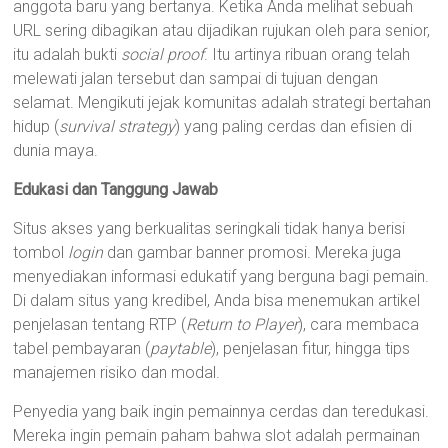
anggota baru yang bertanya. Ketika Anda melihat sebuah
URL sering dibagikan atau dijadikan rujukan oleh para senior,
itu adalah bukti
social proof
. Itu artinya ribuan orang telah
melewati jalan tersebut dan sampai di tujuan dengan
selamat. Mengikuti jejak komunitas adalah strategi bertahan
hidup (
survival strategy
) yang paling cerdas dan efisien di
dunia maya.
Edukasi dan Tanggung Jawab
Situs akses yang berkualitas seringkali tidak hanya berisi
tombol
login
dan gambar banner promosi. Mereka juga
menyediakan informasi edukatif yang berguna bagi pemain.
Di dalam situs yang kredibel, Anda bisa menemukan artikel
penjelasan tentang RTP (
Return to Player
), cara membaca
tabel pembayaran (
paytable
), penjelasan fitur, hingga tips
manajemen risiko dan modal.
Penyedia yang baik ingin pemainnya cerdas dan teredukasi.
Mereka ingin pemain paham bahwa slot adalah permainan