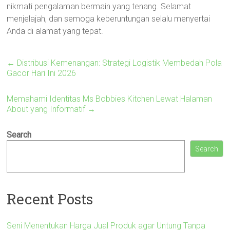
nikmati pengalaman bermain yang tenang. Selamat
menjelajah, dan semoga keberuntungan selalu menyertai
Anda di alamat yang tepat.
←
Distribusi Kemenangan: Strategi Logistik Membedah Pola
Gacor Hari Ini 2026
Memahami Identitas Ms Bobbies Kitchen Lewat Halaman
About yang Informatif
→
Search
Search
Recent Posts
Seni Menentukan Harga Jual Produk agar Untung Tanpa