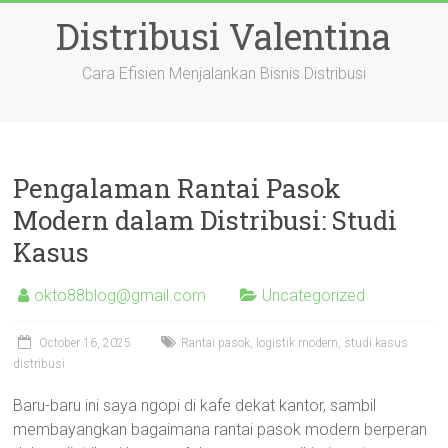
Skip
Distribusi Valentina
to
content
Cara Efisien Menjalankan Bisnis Distribusi
Pengalaman Rantai Pasok
Modern dalam Distribusi: Studi
Kasus
okto88blog@gmail.com
Uncategorized
October 16, 2025
Rantai pasok, logistik modern, studi kasus
distribusi
Baru-baru ini saya ngopi di kafe dekat kantor, sambil
membayangkan bagaimana rantai pasok modern berperan