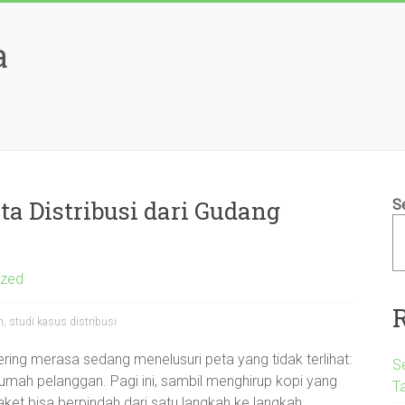
a
ta Distribusi dari Gudang
S
ized
n, studi kasus distribusi
ering merasa sedang menelusuri peta yang tidak terlihat:
S
u rumah pelanggan. Pagi ini, sambil menghirup kopi yang
T
et bisa berpindah dari satu langkah ke langkah