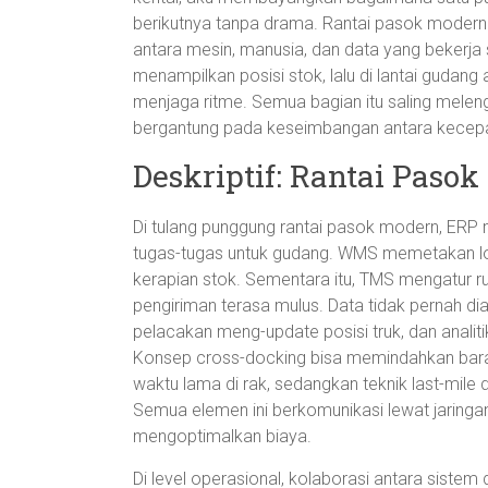
berikutnya tanpa drama. Rantai pasok modern b
antara mesin, manusia, dan data yang bekerja se
menampilkan posisi stok, lalu di lantai gudang 
menjaga ritme. Semua bagian itu saling meleng
bergantung pada keseimbangan antara kecepa
Deskriptif: Rantai Paso
Di tulang punggung rantai pasok modern, ER
tugas-tugas untuk gudang. WMS memetakan lo
kerapian stok. Sementara itu, TMS mengatur r
pengiriman terasa mulus. Data tidak pernah d
pelacakan meng-update posisi truk, dan anali
Konsep cross-docking bisa memindahkan bara
waktu lama di rak, sedangkan teknik last-mil
Semua elemen ini berkomunikasi lewat jaringan
mengoptimalkan biaya.
Di level operasional, kolaborasi antara sistem 