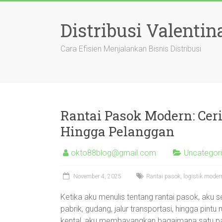
Skip
to
Distribusi Valentin
content
Cara Efisien Menjalankan Bisnis Distribusi
Rantai Pasok Modern: Ceri
Hingga Pelanggan
okto88blog@gmail.com
Uncategor
November 4, 2025
Rantai pasok, logistik moder
Ketika aku menulis tentang rantai pasok, aku s
pabrik, gudang, jalur transportasi, hingga pint
kental, aku membayangkan bagaimana satu pak