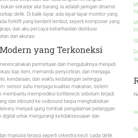
Me
ukan sekadar alur barang; ia adalah jaringan dinamis
Fi
tiap detik. Di balik layar, ada layar-layar monitor yang
ada forklift yang berderit lembut, seperti komposer yang
M
kapi, dan aku percaya keberhasilan distribusi
Pl
tan dan akurasi.
S
k Modern yang Terkoneksi
Di
d
P merencanakan permintaan dan mengubahnya menjadi
kasi tiap item, memandu penyortiran, dan menjaga
ute, kendaraan, dan waktu kedatangan sehingga
iam: sensor suhu menjaga kualitas makanan, sistem
tik membantu memprediksi bottleneck sebelum terjadi.
N
ng dari inbound ke outbound tanpa menghabiskan
e delivery menjadi ujung tombak pengalaman pelanggan.
s
 digital untuk mengurangi ketidaksesuaian dan
fi
dan manusia terasa seperti orkestra kecil: cada detik