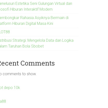
nelusuri Estetika Seni Gulungan Virtual dan
losofi Hiburan Interaktif Modern
embongkar Rahasia Asyiknya Bermain di
atform Hiburan Digital Masa Kini
LOT88
stribusi Strategi: Mengelola Data dan Logika
alam Taruhan Bola Sbobet
Recent Comments
o comments to show.
lot depo 10k
la88