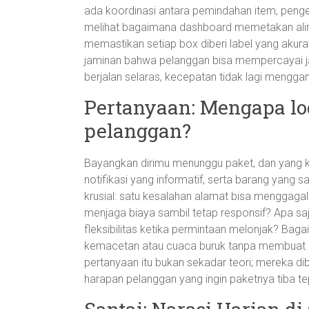
ada koordinasi antara pemindahan item, penge
melihat bagaimana dashboard memetakan alira
memastikan setiap box diberi label yang akurat
jaminan bahwa pelanggan bisa mempercayai ja
berjalan selaras, kecepatan tidak lagi mengga
Pertanyaan: Mengapa lo
pelanggan?
Bayangkan dirimu menunggu paket, dan yang kau
notifikasi yang informatif, serta barang yang s
krusial: satu kesalahan alamat bisa menggag
menjaga biaya sambil tetap responsif? Apa sa
fleksibilitas ketika permintaan melonjak? Bag
kemacetan atau cuaca buruk tanpa membuat 
pertanyaan itu bukan sekadar teori; mereka dib
harapan pelanggan yang ingin paketnya tiba t