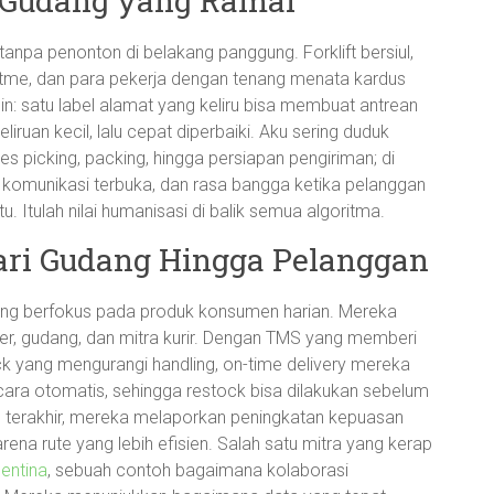
i Gudang yang Ramai
anpa penonton di belakang panggung. Forklift bersiul,
me, dan para pekerja dengan tenang menata kardus
plin: satu label alamat yang keliru bisa membuat antrean
iruan kecil, lalu cepat diperbaiki. Aku sering duduk
s picking, packing, hingga persiapan pengiriman; di
l, komunikasi terbuka, dan rasa bangga ketika pelanggan
 Itulah nilai humanisasi di balik semua algoritma.
 Dari Gudang Hingga Pelanggan
f yang berfokus pada produk konsumen harian. Mereka
ier, gudang, dan mitra kurir. Dengan TMS yang memberi
ck yang mengurangi handling, on-time delivery mereka
cara otomatis, sehingga restock bisa dilakukan sebelum
n terakhir, mereka melaporkan peningkatan kepuasan
ena rute yang lebih efisien. Salah satu mitra yang kerap
lentina
, sebuah contoh bagaimana kolaborasi