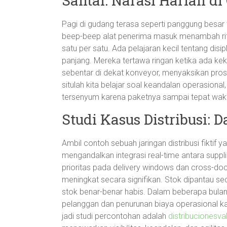
Santai: Narasi Harian d
Pagi di gudang terasa seperti panggung besar t
beep-beep alat penerima masuk menambah rit
satu per satu. Ada pelajaran kecil tentang disi
panjang. Mereka tertawa ringan ketika ada kekel
sebentar di dekat konveyor, menyaksikan prose
situlah kita belajar soal keandalan operasiona
tersenyum karena paketnya sampai tepat waktu.
Studi Kasus Distribusi:
Ambil contoh sebuah jaringan distribusi fikti
mengandalkan integrasi real-time antara suppl
prioritas pada delivery windows dan cross-do
meningkat secara signifikan. Stok dipantau se
stok benar-benar habis. Dalam beberapa bula
pelanggan dan penurunan biaya operasional kar
jadi studi percontohan adalah
distribucionesva