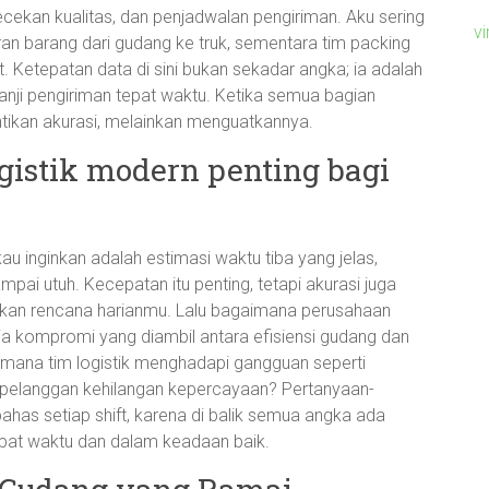
cekan kualitas, dan penjadwalan pengiriman. Aku sering
v
n barang dari gudang ke truk, sementara tim packing
. Ketepatan data di sini bukan sekadar angka; ia adalah
nji pengiriman tepat waktu. Ketika semua bagian
ntikan akurasi, melainkan menguatkannya.
gistik modern penting bagi
 inginkan adalah estimasi waktu tiba yang jelas,
ampai utuh. Kecepatan itu penting, tetapi akurasi juga
alkan rencana harianmu. Lalu bagaimana perusahaan
ja kompromi yang diambil antara efisiensi gudang dan
aimana tim logistik menghadapi gangguan seperti
pelanggan kehilangan kepercayaan? Pertanyaan-
ahas setiap shift, karena di balik semua angka ada
epat waktu dan dalam keadaan baik.