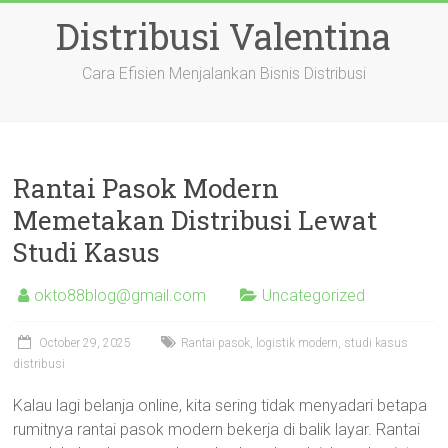
Skip
Distribusi Valentina
to
content
Cara Efisien Menjalankan Bisnis Distribusi
Rantai Pasok Modern
Memetakan Distribusi Lewat
Studi Kasus
okto88blog@gmail.com
Uncategorized
October 29, 2025
Rantai pasok, logistik modern, studi kasus
distribusi
Kalau lagi belanja online, kita sering tidak menyadari betapa
rumitnya rantai pasok modern bekerja di balik layar. Rantai