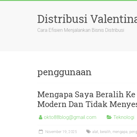
Skip
to
Distribusi Valentin
content
Cara Efisien Menjalankan Bisnis Distribusi
penggunaan
Mengapa Saya Beralih Ke
Modern Dan Tidak Menye
okto88blog@gmail.com
Teknologi
November 19, 2025
alat
,
beralih
,
mengapa
,
pen