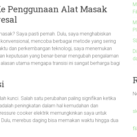
Me
Ke Penggunaan Alat Masak
Fi
esal
M
Pl
asak? Saya pasti pernah. Dulu, saya menghabiskan
S
 konvensional, mencoba berbagai metode yang sering
ya waktu dan perkembangan teknologi, saya menemukan
Di
kan keputusan yang benar-benar mengubah pengalaman
d
alasan utama mengapa transisi ini sangat berharga bagi
i
N
lah kunci. Salah satu perubahan paling signifikan ketika
adalah peningkatan dalam hal kemudahan dan
s
essure cooker elektrik memungkinkan saya untuk
Dulu, merebus daging bisa memakan waktu hingga dua
fi