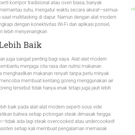
rti kompor tradisional atau oven biasa, banyak
v
l—memantau suhu, mengatur waktu secara akurat—semua
ma saat multitasking di dapur. Namun dengan alat modern
ngkapi dengan konektivitas Wi-Fi dan aplikasi ponsel,
an lebih menyenangkan.
Lebih Baik
akan juga sangat penting bagi saya. Alat-alat modern
 membantu menjaga cita rasa dan nutrisi makanan.
ya menghasilkan makanan renyah tanpa perlu minyak
ali mencoba membuat kentang goreng menggunakan air
eng tersebut tidak hanya enak tetapi juga jauh lebih
bih baik pada alat-alat modern seperti sous vide
stikan bahwa setiap potongan steak dimasak hingga
n—tidak ada lagi steak overcooked atau undercooked!
nsisten setiap kali membuat pengalaman memasak