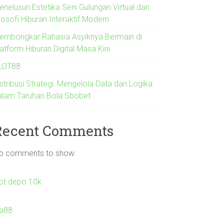
nelusuri Estetika Seni Gulungan Virtual dan
losofi Hiburan Interaktif Modern
embongkar Rahasia Asyiknya Bermain di
atform Hiburan Digital Masa Kini
LOT88
stribusi Strategi: Mengelola Data dan Logika
alam Taruhan Bola Sbobet
Recent Comments
o comments to show.
lot depo 10k
la88