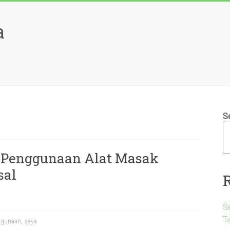
a
S
 Penggunaan Alat Masak
sal
S
T
ggunaan
,
saya