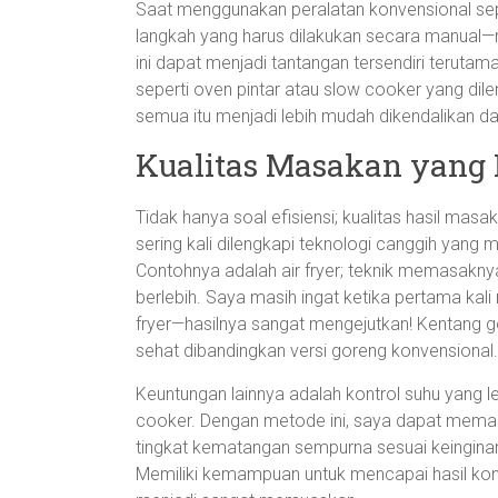
Saat menggunakan peralatan konvensional sepe
langkah yang harus dilakukan secara manua
ini dapat menjadi tantangan tersendiri teruta
seperti oven pintar atau slow cooker yang dile
semua itu menjadi lebih mudah dikendalikan d
Kualitas Masakan yang 
Tidak hanya soal efisiensi; kualitas hasil mas
sering kali dilengkapi teknologi canggih yang
Contohnya adalah air fryer; teknik memasakn
berlebih. Saya masih ingat ketika pertama k
fryer—hasilnya sangat mengejutkan! Kentang gor
sehat dibandingkan versi goreng konvensional.
Keuntungan lainnya adalah kontrol suhu yang le
cooker. Dengan metode ini, saya dapat mema
tingkat kematangan sempurna sesuai keingina
Memiliki kemampuan untuk mencapai hasil ko