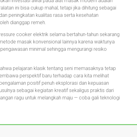
kukan investasi awal pada alat masak modern adalah
tan ini bisa cukup mahal; tetapi jika dihitung sebagai
dan peningkatan kualitas rasa serta kesehatan
boleh dianggap remeh.
essure cooker elektrik selama bertahun-tahun sekarang
an metode masak konvensional lainnya karena waktunya
an pengawasan minimal sehingga mengurangi resiko
bahwa pelajaran klasik tentang seni memasaknya tetap
membawa perspektif baru terhadap cara kita melihat
i pengalaman positif penuh eksplorasi dan kepuasan
usulnya sebagai kegiatan kreatif sekaligus praktis dari
u jangan ragu untuk melangkah maju — coba gali teknologi