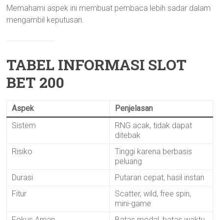
Memahami aspek ini membuat pembaca lebih sadar dalam
mengambil keputusan.
TABEL INFORMASI SLOT
BET 200
Aspek
Penjelasan
Sistem
RNG acak, tidak dapat
ditebak
Risiko
Tinggi karena berbasis
peluang
Durasi
Putaran cepat, hasil instan
Fitur
Scatter, wild, free spin,
mini-game
Fokus Aman
Batas modal, batas waktu,