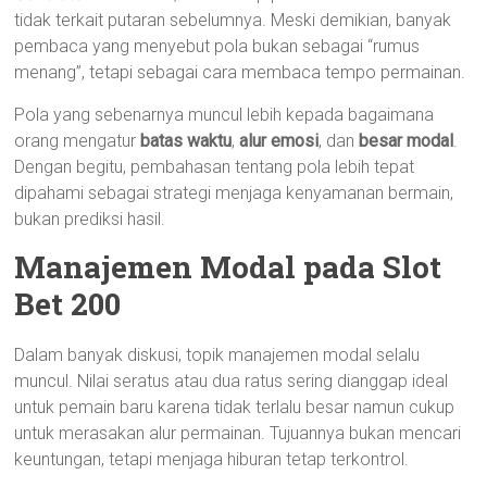
tidak terkait putaran sebelumnya. Meski demikian, banyak
pembaca yang menyebut pola bukan sebagai “rumus
menang”, tetapi sebagai cara membaca tempo permainan.
Pola yang sebenarnya muncul lebih kepada bagaimana
orang mengatur
batas waktu
,
alur emosi
, dan
besar modal
.
Dengan begitu, pembahasan tentang pola lebih tepat
dipahami sebagai strategi menjaga kenyamanan bermain,
bukan prediksi hasil.
Manajemen Modal pada Slot
Bet 200
Dalam banyak diskusi, topik manajemen modal selalu
muncul. Nilai seratus atau dua ratus sering dianggap ideal
untuk pemain baru karena tidak terlalu besar namun cukup
untuk merasakan alur permainan. Tujuannya bukan mencari
keuntungan, tetapi menjaga hiburan tetap terkontrol.