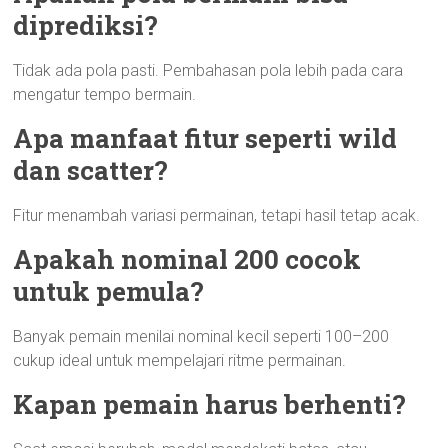
diprediksi?
Tidak ada pola pasti. Pembahasan pola lebih pada cara
mengatur tempo bermain.
Apa manfaat fitur seperti wild
dan scatter?
Fitur menambah variasi permainan, tetapi hasil tetap acak.
Apakah nominal 200 cocok
untuk pemula?
Banyak pemain menilai nominal kecil seperti 100–200
cukup ideal untuk mempelajari ritme permainan.
Kapan pemain harus berhenti?